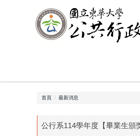
跳
到
主
要
內
容
區
首頁
最新消息
公行系114學年度【畢業生頒獎