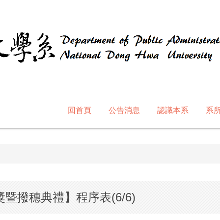
回首頁
公告消息
認識本系
系
暨撥穗典禮】程序表(6/6)