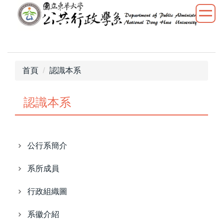
跳
到
主
要
內
容
首頁
認識本系
區
認識本系
公行系簡介
系所成員
行政組織圖
系徽介紹