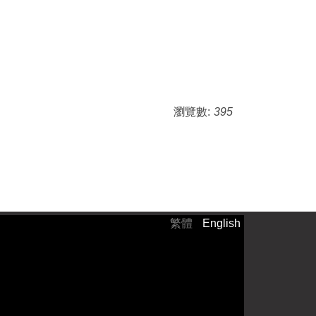
瀏覽數:
395
繁體
English
）