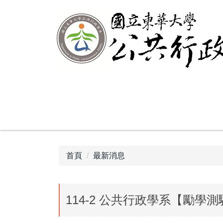
跳
到
主
要
內
容
區
首頁
最新消息
114-2 公共行政學系【勵學測驗