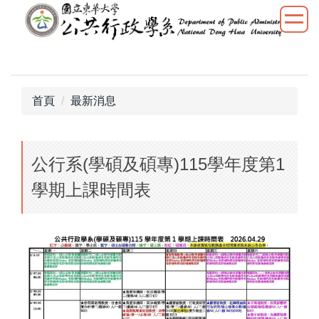
跳
到
主
要
內
容
首頁
最新消息
區
公行系(學碩及碩專)115學年度第1
學期上課時間表