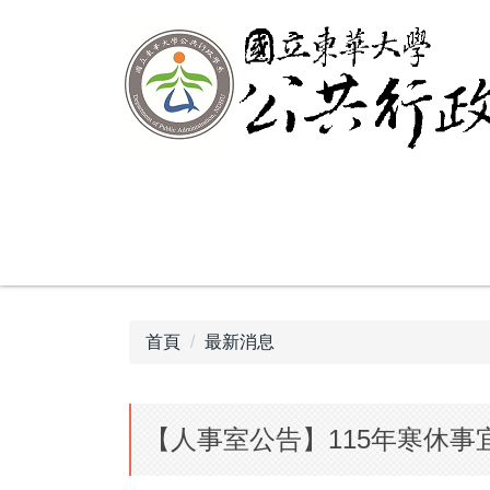
跳
到
主
要
內
容
區
首頁
最新消息
【人事室公告】115年寒休事