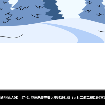
地址/ADD：97401 花蓮縣壽豐鄉大學路2段1號（人社二館二樓D206室