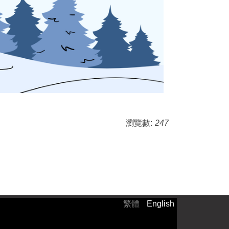
瀏覽數:
247
繁體
English
）