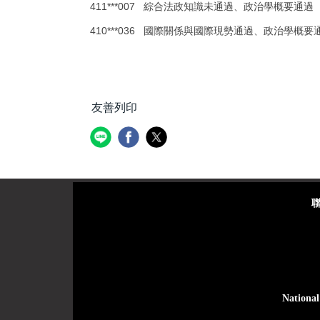
411***007
綜合法政知識未通過、政治學概要通過
410
***036
國際關係與國際現勢通過、政治學概要
友善列印
聯絡
National