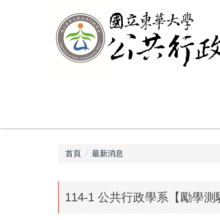
跳
到
主
要
內
容
區
首頁
最新消息
114-1 公共行政學系【勵學