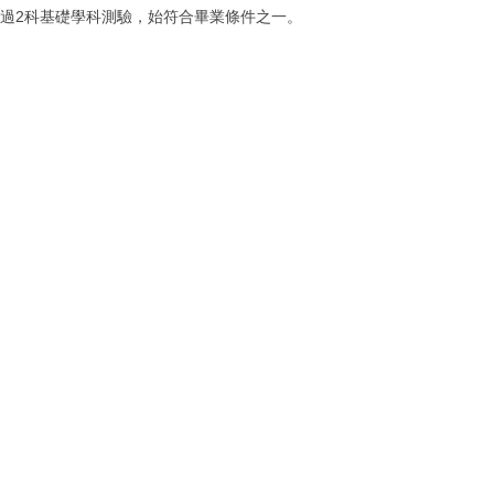
過
2
科基礎學科測驗，始符合畢業條件之一。