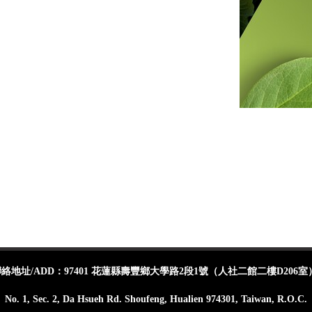
地址/ADD：97401 花蓮縣壽豐鄉大學路2段1號（人社二館二樓D206室
No. 1, Sec. 2, Da Hsueh Rd. Shoufeng, Hualien 974301, Taiwan, R.O.C.