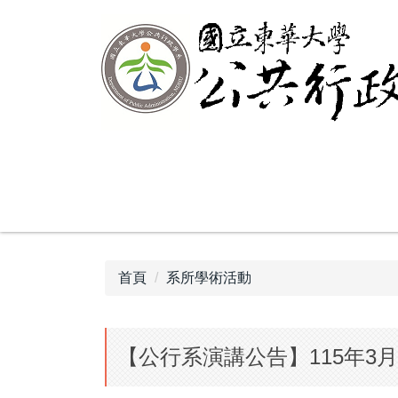
跳
到
主
要
內
容
區
首頁
系所學術活動
【公行系演講公告】115年3月