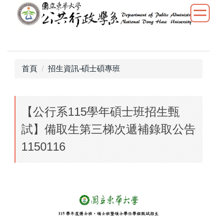
跳
到
主
要
內
容
首頁
招生資訊-碩士碩專班
區
【公行系115學年碩士班招生甄
試】備取生第三梯次遞補錄取公告
1150116