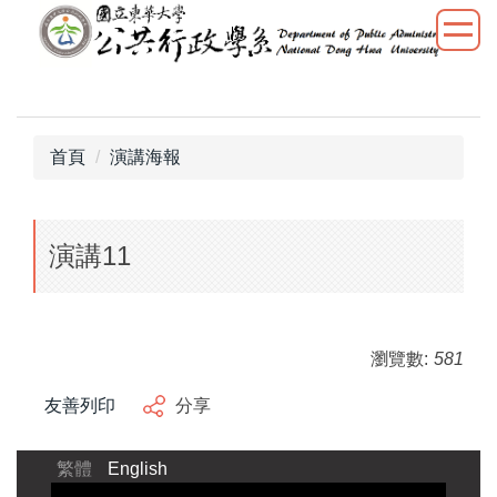
跳
到
主
要
內
容
首頁
演講海報
區
演講11
瀏覽數:
581
友善列印
分享
繁體
English