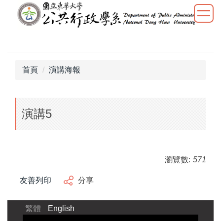
跳
到
主
要
內
容
首頁
演講海報
區
演講5
瀏覽數:
571
友善列印
分享
繁體
English