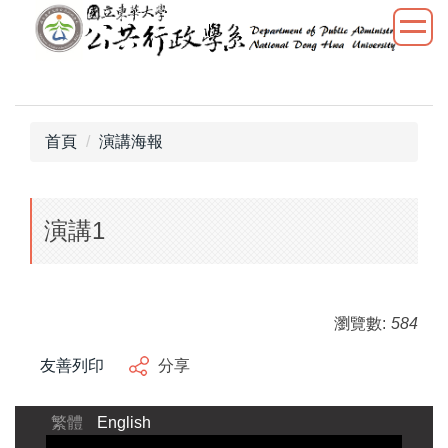
跳
到
主
要
內
容
首頁
演講海報
區
演講1
瀏覽數:
584
友善列印
分享
繁體
English