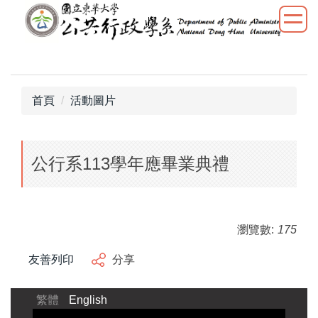
跳
到
主
要
內
容
首頁
活動圖片
區
公行系113學年應畢業典禮
瀏覽數:
175
友善列印
分享
繁體
English