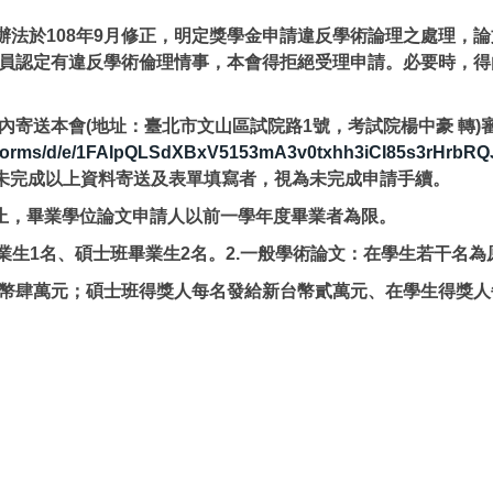
於108年9月修正，明定獎學金申請違反學術論理之處理，論
員認定有違反學術倫理情事，本會得拒絕受理申請。必要時，得
送本會(地址：臺北市文山區試院路1號，考試院楊中豪 轉)審核，
m/forms/d/e/1FAIpQLSdXBxV5153mA3v0txhh3iCI85s3rHrbRQ
未完成以上資料寄送及表單填寫者，視為未完成申請手續。
0日止，畢業學位論文申請人以前一學年度畢業者為限。
業生1名、碩士班畢業生2名。2.一般學術論文：在學生若干名為
幣肆萬元；碩士班得獎人每名發給新台幣貳萬元、在學生得獎人