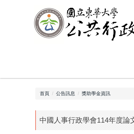
跳
到
主
要
內
容
區
首頁
公告訊息
獎助學金資訊
中國人事行政學會114年度論文獎