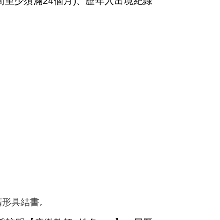
至少須滿24個月
)
、歷年入出境紀錄
情形具結書。