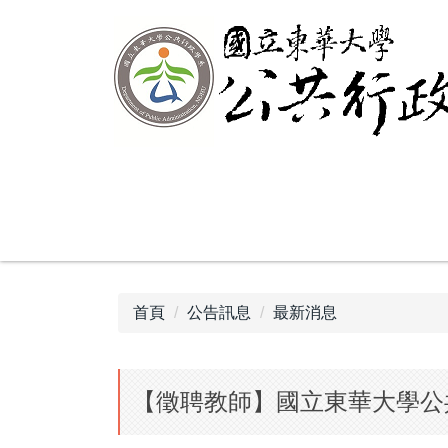
跳
到
主
要
內
容
區
首頁
公告訊息
最新消息
【徵聘教師】國立東華大學公共