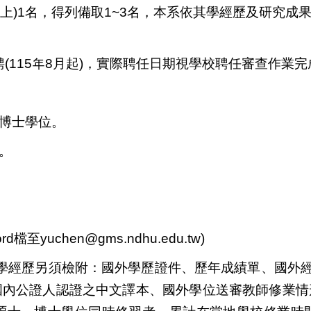
上)1名，得列備取1~3名，
本系依其
學經歷及研究成
聘
(
115
年8
月起)
，
實際聘任日期視學校聘任審查作業完
博士學位
。
。
rd檔
至
yuchen@gms.ndhu.edu.tw
)
學經歷另須檢附：國外學歷證件、歷年成績單、國外
國內公證人認證之中文譯本、國外學位送審教師修業情