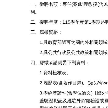
一、徵聘名額：
專任(案
)
助理教授
(
含以
利。
二、擬聘年度：115學年度第1學期起
三、應徵資格：
1.具教育部
認可之國內外相關領域
2.具公共行政及公共政策相關領域
四、應徵者請備妥下列資料：
1.資料檢核表。
2.履歷表(含著作目錄)。(
須另寄wo
3.學經歷證件(含學位論文
)
【國外
蓋驗證戳記及經駐外館處驗證或