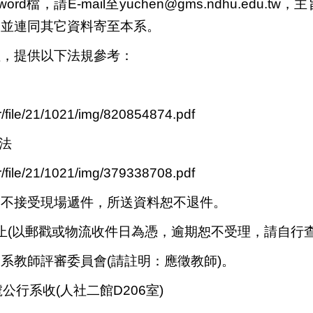
ord檔，請
E-mail
至
yuchen@
gms.ndhu.edu.tw
，主
，並連同其它資料寄至本系。
理，提供以下法規參考：
r/file/21/1021/img/820854874.pdf
法
r/file/21/1021/img/379338708.pdf
，不接受現場遞件，所送資料恕不退件。
止
(
以郵戳或物流收件日為憑，逾期恕不受理，請自行查
學系教師評審委員會
(
請註明：應徵教師)。
公行系收(人社二館D206室)