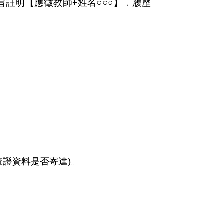
旨註明【應徵教師+姓名○○○】，
履歷
證資料是否寄達)。