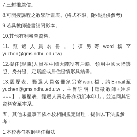
7.
三封推薦信。
8.
可開授課程之教學計畫表。
(
格式不限、附檔提供參考)
9.
若具教師證書請附影本。
10.
其他有利審查資料。
11.
甄選人員名冊。
(
須另寄word檔
至
yuchen@gms.ndhu.edu.tw
)
12.
擬任(現職)人員在中國大陸設有戶籍、領用中國大陸護
照、身分證、定居證或居住證情形具結書。
13.
履歷表、甄選人員名冊須另寄word檔，請
E-mail
至
yuchen@
gms.ndhu.edu.tw
，主旨註明【應徵教師+姓名
○○○】，
履歷表、甄選人員名冊亦
須紙本印出，並連同其它
資料寄至本系。
五、其他未盡事宜依本校相關規定辦理，提供以下法規參
考：
1.
本校專任教師聘任辦法