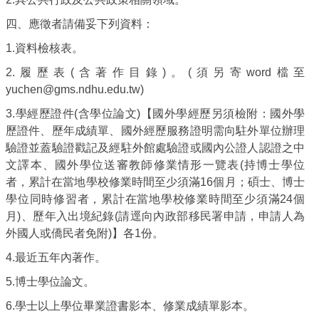
四、應徵者請備妥下列資料：
1.
資料檢核表。
2.
履歷表(含著作目錄)。(
須另寄word檔
至
yuchen@gms.ndhu.edu.tw
)
3.
學經歷證件(含學位論文
)
【國外學經歷另須檢附：國外學
歷證件、歷年成績單、國外經歷服務證明需向駐外單位辦理
驗證並蓋驗證戳記及經駐外館處驗證或國內公證人認證之中
文譯本、國外學位送審教師修業情形一覽表(持博士學位
者，累計在當地學校修業時間至少須滿16個月；碩士、
博士
學位同時修習者，累計在當地學校修業時間至少須滿24個
月
)
、歷年入出境紀錄(請逕向內政部移民署申請，申請人為
外國人或僑民者免附)】各1份。
4.
最近五年內著作。
5.
博士學位論文。
6.
學士以上學位畢業證書影本、修業成績單影本。