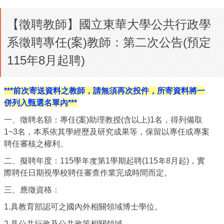
【徵聘教師】國立東華大學公共行政學
系徵聘專任(案)教師：第二次公告(預定
115年8月起聘)
***
前次寄送資料之教師，請無須再次投件，所寄資料將一
併列入甄選名單內***
一、徵聘名額：
專任(案
)
助理教授
(
含以上)1名，得列備取
1~3名，
本系依其
學經歷及研究成果等，保留以專任或專案
聘任審核之權利。
二、擬聘年度：115學年度第1學期起聘
(
115
年8
月起)
，
實
際聘任日期視學校聘任審查作業完成時間而定。
三、應徵資格：
1.
具教育部
認可之國內外相關領域博士學位
。
2.
具公共行政及公共政策相關領域
。