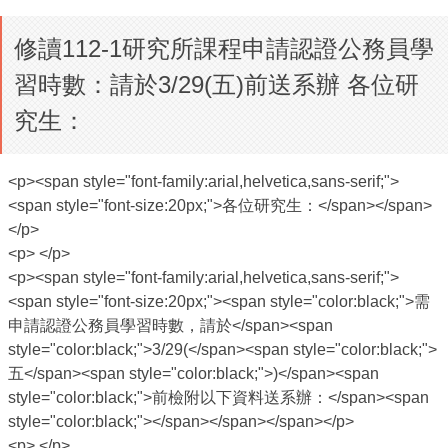
修讀112-1研究所課程申請認證公務員學
習時數：請於3/29(五)前送系辦 各位研
究生：
<p><span style="font-family:arial,helvetica,sans-serif;">
<span style="font-size:20px;">各位研究生：</span></span>
</p>
<p> </p>
<p><span style="font-family:arial,helvetica,sans-serif;">
<span style="font-size:20px;"><span style="color:black;">需
申請認證公務員學習時數，請於</span><span
style="color:black;">3/29(</span><span style="color:black;">
五</span><span style="color:black;">)</span><span
style="color:black;">前檢附以下資料送系辦：</span><span
style="color:black;"></span></span></span></p>
<p> </p>