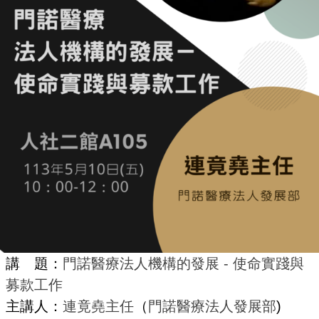
講 題：
門諾醫療法人機構的發展 - 使命實踐與
募款工作
主講人：
連竟堯
主任
（
門諾醫療法人發展部
)