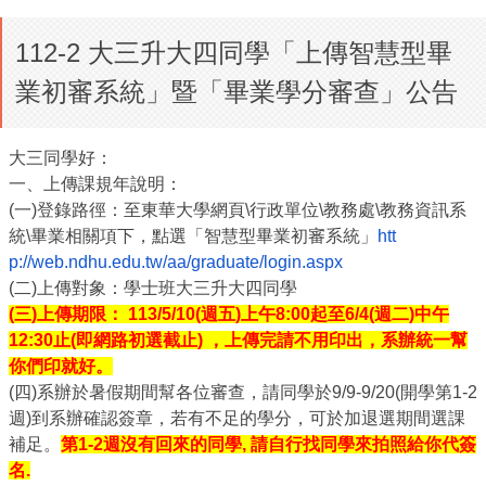
112-2 大三升大四同學「上傳智慧型畢
業初審系統」暨「畢業學分審查」公告
大三同學好：
一、上傳課規年說明
：
(
一)
登錄路徑：至東華大學網頁\
行政單位\
教務處\
教務資訊系
統\畢業相關項下，點選「智慧型畢業初審系統」
htt
p://web.ndhu.edu.tw/aa/
graduate/login.aspx
(
二)
上傳對象：學士班大三升大四同學
(
三)
上傳期限：
113/5/10(週五)上午8:00起至6/4(週二)
中午
12:30止(即網路初選截止)
，
上傳完請不用印出，系辦統一幫
你們印就好。
(
四)
系辦於暑假期間幫各位審查，請同學於9/9-9/20(
開
學第1-2
週)
到系辦確認簽章，若有不足的學分，
可於加退選期間選課
補足。
第1-2週沒有回來的同學, 請自行找同學來拍照給你代簽
名.