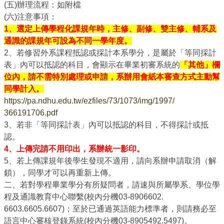
(
五)
辦理流程：如附檔
(
六)
注意事項：
1
、選定上傳學程化課規年時，主修、副修、雙主修、
輔系及
通識的課規年可設為不同一學年度。
2
、若修習外系課程抵認或採計本系學分，是屬於「等同採計
表」
內可以抵認的科目，會顯示在畢業初審系統的
「其他」欄
位內，
請不需特別處理或申請，系辦用會紙本審查方式主動幫
同學計入。
https://pa.ndhu.edu.tw/
ezfiles/73/1073/img/1997/
366191706.pdf
3
、若非「等同採計表」內可以抵認的科目，不得採計或抵
認。
4
、上傳完請不用印出，系辦統一影印。
5
、若上傳課規年後學生發現不適用，請向系辦申請取消（解
鎖），
同學才可以再重新上傳。
二、若對學程畢業學分有所疑問者，請速與所屬學系、
學位學
程及通識教育中心聯繫(
校內分機03-8906602.
6603.6605.6607)
；至於已通過英語能力標準者，
則請務必至
語言中心審核登錄系統(
校內分機03-
8905492.5497)
。