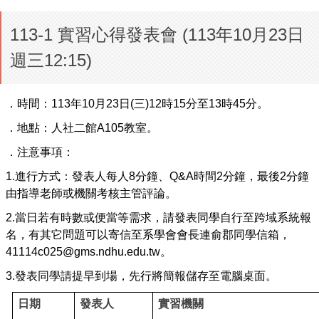
113-1 實習心得發表會 (113年10月23日
週三12:15)
．時間：113年10月23日(三)12時15分至13時45分。
．地點：人社二館A105教室。
．注意事項：
1.進行方式：發表人每人8分鐘、Q&A時間2分鐘，最後2分鐘
由指導老師或機關考核主管評論。
2.
當日若有
時數或便當等需求
，
請發表同學自行
至
跨域系統報
名
，
有其
它
問題可以寄信至
系學會會長連俞郡
同學信箱
，
41114c025@gms.ndhu.edu.tw
。
3.發表同學
請
提早到場，先行將簡報儲存至電腦桌面。
日期
發表人
實習機關