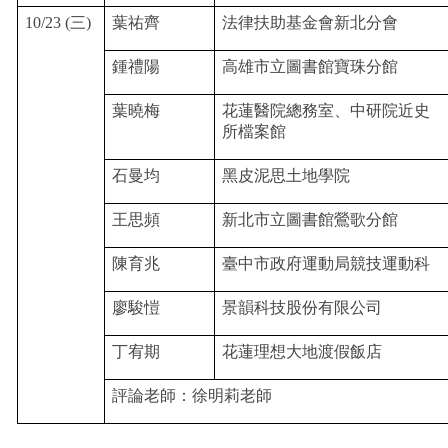
10/23 (三)
葉祐齊
法律扶助基金會新北分會
鍾禮陽
高雄市立圖書館寶珠分館
葉曉梅
花蓮醫院總務室、中研院近史
所檔案館
石曼均
黑皮泥思土地學院
王思頻
新北市立圖書館鶯歌分館
陳育兆
臺中市政府運動局競技運動科
廖駿愷
景韻科技股份有限公司
丁宥期
花蓮理想大地渡假飯店
評論老師：徐明莉老師